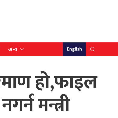
English
ि
अन्य
रिमाण हो,फाइल
र्न मन्त्री