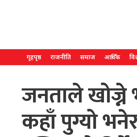
गृहपृष्ठ
राजनीति
समाज
आर्थिक
विश
जनताले खोज्न
कहाँ पुग्यो भन