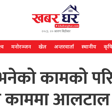
२०८३, २० श्रावण बिहीबार
्व
मनोरञ्जन
खेल
अन्तरवार्ता
स्थानीय
कृष
े भनेको कामको प
ेर काममा आलटाल नग