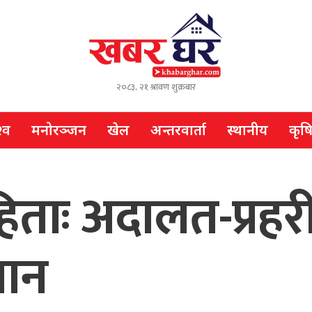
२०८३, २१ श्रावण शुक्रबार
्व
मनोरञ्जन
खेल
अन्तरवार्ता
स्थानीय
कृष
ंहिताः अदालत-प्रह
सान