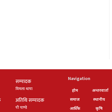
Navigation
सम्पादक
विमला थापा
होम
अन्तरवार्ता
क
अतिथि सम्पादक
समाज
स्थानीय
पी पाण्डे
आर्थिक
कृषि