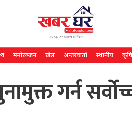
२०८३, २२ श्रावण शनिबार
्व
मनोरञ्जन
खेल
अन्तरवार्ता
स्थानीय
कृष
ुनामुक्त गर्न सर्व