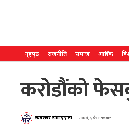
गृहपृष्ठ
राजनीति
समाज
आर्थिक
विश
करोडौंको फेसब
खबरघर संवाददाता
२०७४, ६ चैत्र मंगलबार