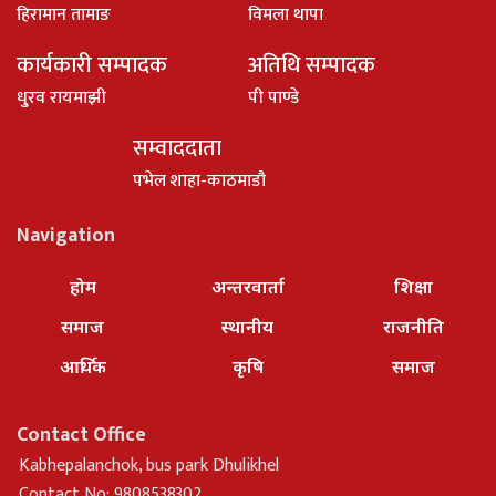
हिरामान तामाङ
विमला थापा
कार्यकारी सम्पादक
अतिथि सम्पादक
धु्रव रायमाझी
पी पाण्डे
सम्वाददाता
पभेल शाहा-काठमाडौ
Navigation
होम
अन्तरवार्ता
शिक्षा
समाज
स्थानीय
राजनीति
आर्थिक
कृषि
समाज
Contact Office
Kabhepalanchok, bus park Dhulikhel
Contact No: 9808538302