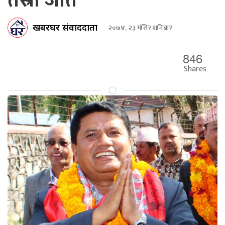
तेस्रो जीत
खबरघर संवाददाता
२०७४, २३ मंसिर शनिबार
846
Shares