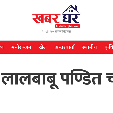
२०८३, २० श्रावण बिहीबार
्व
मनोरञ्जन
खेल
अन्तरवार्ता
स्थानीय
कृष
लालबाबू पण्डित च