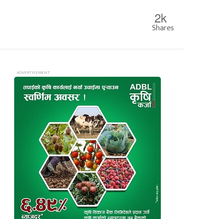
2k
Shares