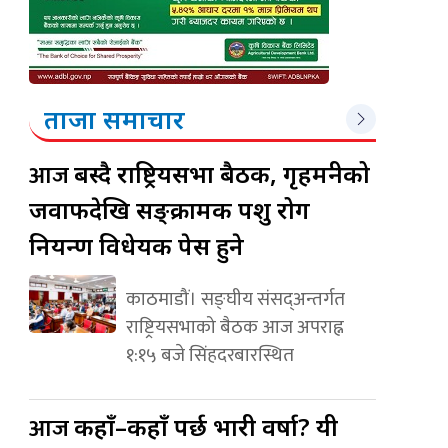
ताजा समाचार
आज
बस्दै राष्ट्रियसभा बैठक, गृहमन्त्रीको
जवाफदेखि सङ्क्रामक पशु रोग
नियन्त्रण विधेयक पेस हुने
काठमाडौं। सङ्घीय संसद्अन्तर्गत
राष्ट्रियसभाको बैठक आज अपराह्न
१:१५ बजे सिंहदरबारस्थित
आज
कहाँ–कहाँ पर्छ भारी वर्षा? यी