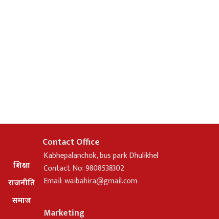
Contact Office
Kabhepalanchok, bus park Dhulikhel
शिक्षा
Contact No: 9808538302
Email:
waibahira@gmail.com
राजनीति
समाज
Marketing