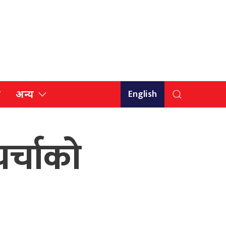
English
ि
अन्य
र्चाको