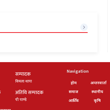
Navigation
सम्पादक
विमला थापा
होम
अन्तरवार्ता
क
अतिथि सम्पादक
समाज
स्थानीय
पी पाण्डे
आर्थिक
कृषि