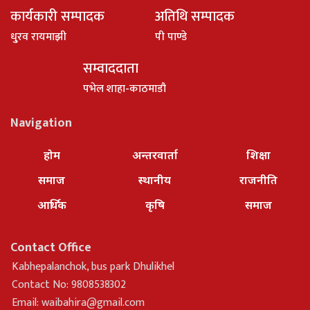
कार्यकारी सम्पादक
अतिथि सम्पादक
धु्रव रायमाझी
पी पाण्डे
सम्वाददाता
पभेल शाहा-काठमाडौ
Navigation
होम
अन्तरवार्ता
शिक्षा
समाज
स्थानीय
राजनीति
आर्थिक
कृषि
समाज
Contact Office
Kabhepalanchok, bus park Dhulikhel
Contact No: 9808538302
Email:
waibahira@gmail.com