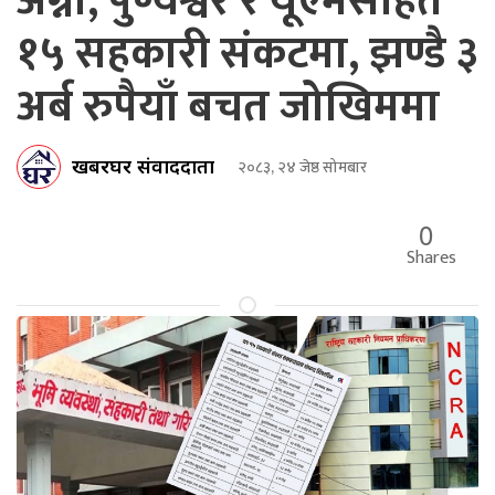
अग्नी, पुण्यश्वर र यूएमसहित
१५ सहकारी संकटमा, झण्डै ३
अर्ब रुपैयाँ बचत जोखिममा
खबरघर संवाददाता
२०८३, २४ जेष्ठ सोमबार
0
Shares