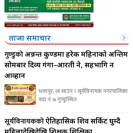
ताजा समाचार
गुण्डुको
अन्नन्त कुण्डमा हरेक महिनाको अन्तिम
सोमबार दिव्य गंगा–आरती हुने, सहभागि हुन
आव्हान
भक्तपुर, २१ साउन । सूर्यविनायक नगरपालिका
वडा नं. ७ गुण्डुस्थित
सूर्यविनायकको
ऐतिहासिक शिव सर्किट घुम्दै
महिलादेखिदेखि शिक्षक शिक्षिका