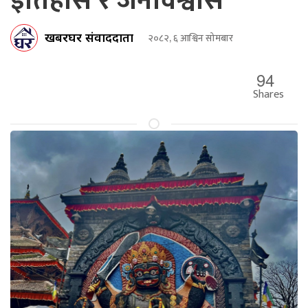
इतिहास र जनविश्वास
खबरघर संवाददाता
२०८२, ६ आश्विन सोमबार
94
Shares