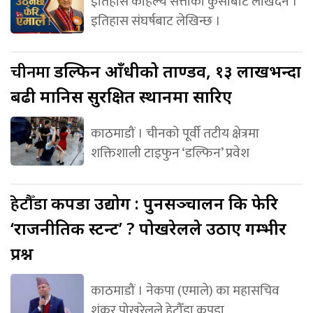
इतिहास कहिल्यै सत्ताको कुर्सीबाट लेखिँदैन ।
इतिहास संघर्षबाट लेखिन्छ ।
चीनमा
डल्फिन आँधीको ताण्डव, १३ लाखभन्दा
बढी मानिस सुरक्षित स्थानमा सारिए
काठमाडौं । चीनको पूर्वी तटीय क्षेत्रमा
शक्तिशाली टाइफुन ‘डल्फिन’ प्रवेश
हेटौँडा
कपडा उद्योग : पुनसञ्चालन कि फेरि
‘राजनीतिक स्टन्ट’ ? पोखरेलले उठाए गम्भीर
प्रश्न
काठमाडौं । नेकपा (एमाले) का महासचिव
शंकर पोखरेलले हेटौँडा कपडा