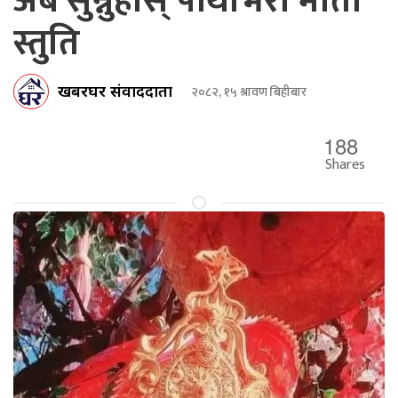
अब सुन्नुहोस् पाथीभरा माता
स्तुति
खबरघर संवाददाता
२०८२, १५ श्रावण बिहीबार
188
Shares