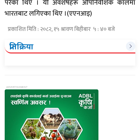
परेका थिए । यी अवशेषहरू औपनिवेशिक कालमा
भारतबाट लगिएका थिए ।(एएनआइ)
प्रकाशित मिति : २०८२, १५ श्रावण बिहीबार ५ : ४० बजे
प्रतिक्रिया