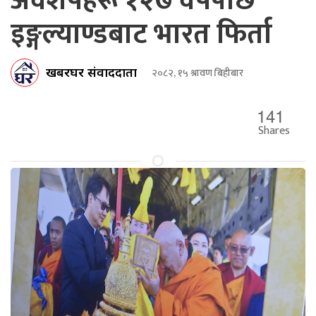
अवशेषहरू १२७ वर्षपछि
इङ्गल्याण्डबाट भारत फिर्ता
खबरघर संवाददाता
२०८२, १५ श्रावण बिहीबार
141
Shares