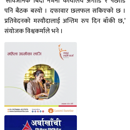
‘सार्वजनिक बिदा नभनी कार्यालय अगाडि र पछाडि
पनि बैठक बस्यो । दफावार छलफल सकिएको छ ।
प्रतिवेदनको मस्यौदालाई अन्तिम रुप दिन बाँकी छ,’
संयोजक विश्वकर्माले भने ।