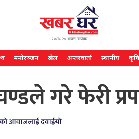
२०८३, २० श्रावण बिहीबार
्व
मनोरञ्जन
खेल
अन्तरवार्ता
स्थानीय
कृष
्डले गरे फेरी प्रपञ
्माको आवाजलाई दवाईयो