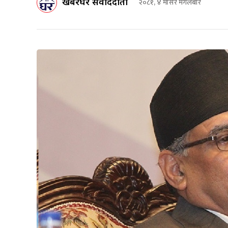
खबरघर संवाददाता
२०८१, ४ मंसिर मंगलबार