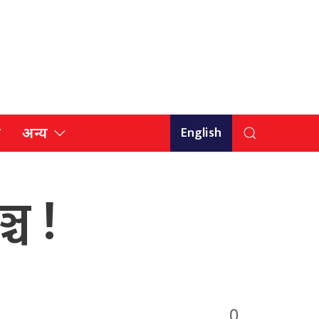
English
ि
अन्य
्च !
0