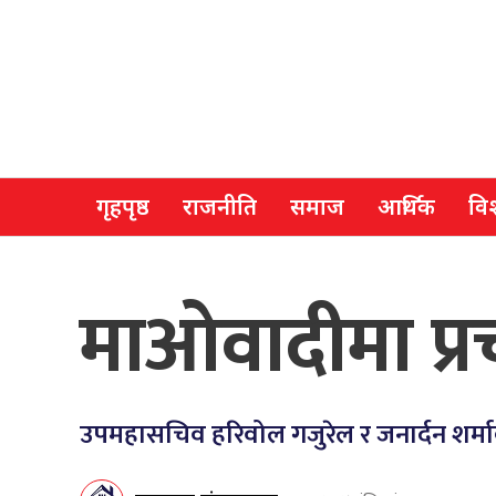
गृहपृष्ठ
राजनीति
समाज
आर्थिक
विश
माओवादीमा प्रचण
उपमहासचिव हरिवोल गजुरेल र जनार्दन शर