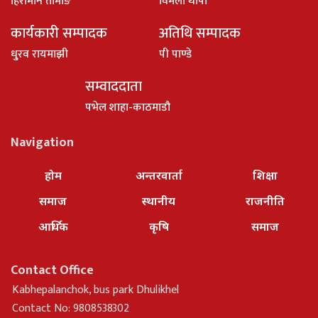
हिरामान तामाङ
विमला थापा
कार्यकारी सम्पादक
अतिथि सम्पादक
धु्रव रायमाझी
पी पाण्डे
सम्वाददाता
पभेल शाहा-काठमाडौ
Navigation
होम
अन्तरवार्ता
शिक्षा
समाज
स्थानीय
राजनीति
आर्थिक
कृषि
समाज
Contact Office
Kabhepalanchok, bus park Dhulikhel
Contact No: 9808538302