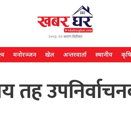
२०८३, २० श्रावण बिहीबार
्व
मनोरञ्जन
खेल
अन्तरवार्ता
स्थानीय
कृष
ीय तह उपनिर्वाच