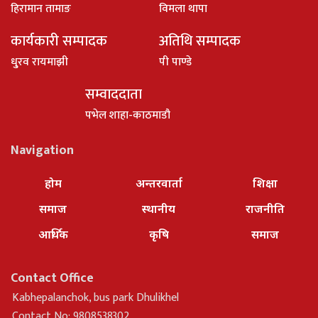
हिरामान तामाङ
विमला थापा
कार्यकारी सम्पादक
अतिथि सम्पादक
धु्रव रायमाझी
पी पाण्डे
सम्वाददाता
पभेल शाहा-काठमाडौ
Navigation
होम
अन्तरवार्ता
शिक्षा
समाज
स्थानीय
राजनीति
आर्थिक
कृषि
समाज
Contact Office
Kabhepalanchok, bus park Dhulikhel
Contact No: 9808538302