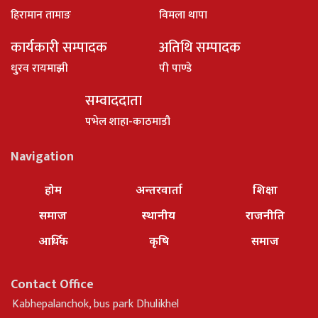
हिरामान तामाङ
विमला थापा
कार्यकारी सम्पादक
अतिथि सम्पादक
धु्रव रायमाझी
पी पाण्डे
सम्वाददाता
पभेल शाहा-काठमाडौ
Navigation
होम
अन्तरवार्ता
शिक्षा
समाज
स्थानीय
राजनीति
आर्थिक
कृषि
समाज
Contact Office
Kabhepalanchok, bus park Dhulikhel