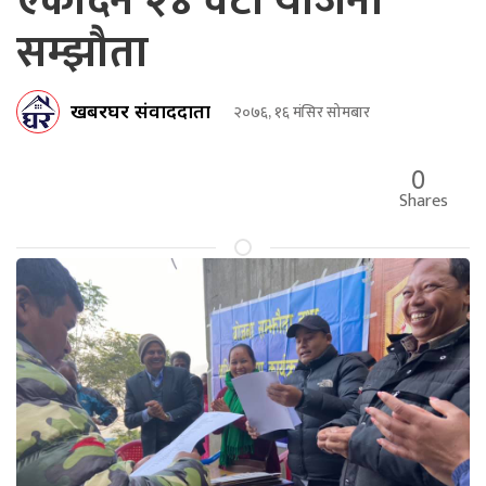
एकैदिन २४ वटा योजना
सम्झौता
खबरघर संवाददाता
२०७६, १६ मंसिर सोमबार
0
Shares