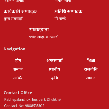
हिरामान तामाङ
विमला थापा
कार्यकारी सम्पादक
अतिथि सम्पादक
धु्रव रायमाझी
पी पाण्डे
सम्वाददाता
पभेल शाहा-काठमाडौ
Navigation
होम
अन्तरवार्ता
शिक्षा
समाज
स्थानीय
राजनीति
आर्थिक
कृषि
समाज
Contact Office
Kabhepalanchok, bus park Dhulikhel
Contact No: 9808538302