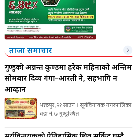
ताजा समाचार
गुण्डुको
अन्नन्त कुण्डमा हरेक महिनाको अन्तिम
सोमबार दिव्य गंगा–आरती हुने, सहभागि हुन
आव्हान
भक्तपुर, २१ साउन । सूर्यविनायक नगरपालिका
वडा नं. ७ गुण्डुस्थित
सूर्यविनायकको
ऐतिहासिक शिव सर्किट घुम्दै