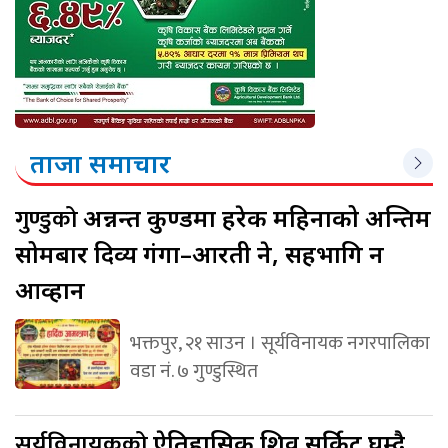
ताजा समाचार
गुण्डुको
अन्नन्त कुण्डमा हरेक महिनाको अन्तिम
सोमबार दिव्य गंगा–आरती हुने, सहभागि हुन
आव्हान
भक्तपुर, २१ साउन । सूर्यविनायक नगरपालिका
वडा नं. ७ गुण्डुस्थित
सूर्यविनायकको
ऐतिहासिक शिव सर्किट घुम्दै