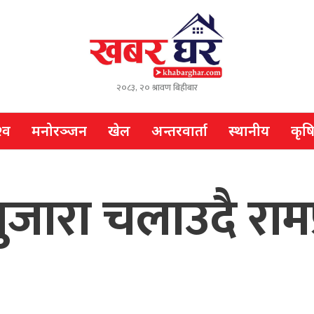
२०८३, २० श्रावण बिहीबार
्व
मनोरञ्जन
खेल
अन्तरवार्ता
स्थानीय
कृष
जारा चलाउदै रामप