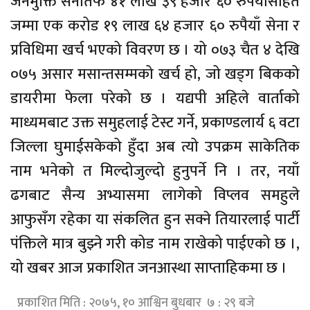
जनमुक्ति सेनातर्फ ४१ लाख ३९ हजार ६० रुपैयाँसहित
जम्मा एक करोड १९ लाख ६४ हजार ६० रुपैयाँ सेना र
प्रविधिमा खर्च भएको विवरण छ । यो ०७३ चैत ४ देखि
०७५ असार मसान्तसम्मको खर्च हो, जो खड्ग बिकको
डायरीमा फेला परेको छ । यद्यपी अहिले वार्ताको
माध्यमबाट उक्त समुहलाई टेस्ट गर्ने, प्रकाण्डलार्य ६ वटा
जिल्ला घुमाईसकेको हुँदा अब त्यो उपक्रम साकेतिक
नाम भनेको त मिल्दोजुल्दो हुनुपर्ने नि । तर, नयाँ
ढगबाट सैन्य अभ्यासमा लागेको विप्लव समहुले
आफुसँग रहेका या संकलित हुन सक्ने तियारलाई पार्टी
पंक्तिले मात्र बुझ्ने गरी कोड नाम राखेको पाईएको छ ।,
यो खबर आज प्रकाशित जनआस्था साप्ताहिकमा छ ।
प्रकाशित मिति : २०७५, १० आश्विन बुधबार ७ : २९ बजे