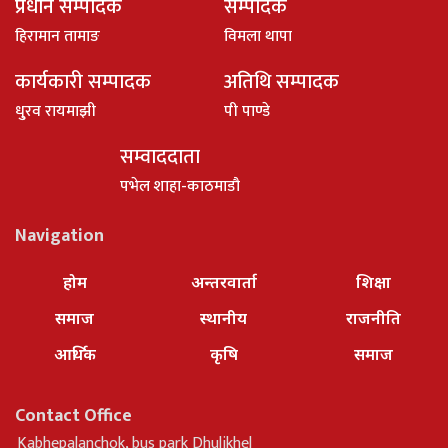
प्रधान सम्पादक
सम्पादक
हिरामान तामाङ
विमला थापा
कार्यकारी सम्पादक
अतिथि सम्पादक
धु्रव रायमाझी
पी पाण्डे
सम्वाददाता
पभेल शाहा-काठमाडौ
Navigation
होम
अन्तरवार्ता
शिक्षा
समाज
स्थानीय
राजनीति
आर्थिक
कृषि
समाज
Contact Office
Kabhepalanchok, bus park Dhulikhel