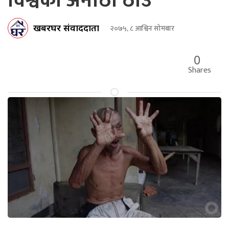
विश्वको अनौठो ठाउ
खबरघर संवाददाता
२०७५, ८ आश्विन सोमबार
0
Shares