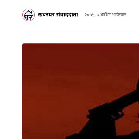
खबरघर संवाददाता
२०७५, ७ आश्विन आईतबार