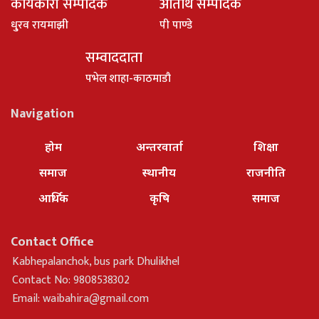
कार्यकारी सम्पादक
अतिथि सम्पादक
धु्रव रायमाझी
पी पाण्डे
सम्वाददाता
पभेल शाहा-काठमाडौ
Navigation
होम
अन्तरवार्ता
शिक्षा
समाज
स्थानीय
राजनीति
आर्थिक
कृषि
समाज
Contact Office
Kabhepalanchok, bus park Dhulikhel
Contact No: 9808538302
Email:
waibahira@gmail.com