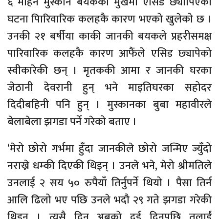
६ महिने मुस्कान बयकको मुखमा एसिड छ्यापिएको
घटना पािरिवारिक कलहकै कारण भएको खुलेको छ ।
उनकी २१ बर्षीया काकी जानकी बयकले प्रहरीसमक्ष
पारिवारिक कलहकै कारण आफैंले एसिड छ्यापेको
स्वीकारेकी छन् । मृतककी आमा र जानकी घरका
जेठानी देवरानी हुन् भने माइतिघरका सहोदर
दिदीबहिनी पनि हुन् । मुस्कानका बुबा महावीरले
बेलाबेला झगडा पर्ने गरेको बताए ।
‘मेरो छोरो गर्भमा हुँदा जानकीले छोरो जन्मिए ज्युँदो
नराख्ने धम्की दिएकी थिइन् । उनले भने, मेरो श्रीमतिले
उनलाई २ सय ५० रुपैयाँ तिर्नुपर्ने थियो । पैसा तिर्न
आलि ढिलो भए पछि उनले भदौ २९ गते झगडा गरेकी
थिइन् । त्यसै दिन अबको दुई दिनपछि तलाईं