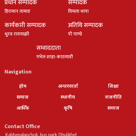
प्रधान सम्पादक
सम्पादक
हिरामान तामाङ
विमला थापा
कार्यकारी सम्पादक
अतिथि सम्पादक
धु्रव रायमाझी
पी पाण्डे
सम्वाददाता
पभेल शाहा-काठमाडौ
Navigation
होम
अन्तरवार्ता
शिक्षा
समाज
स्थानीय
राजनीति
आर्थिक
कृषि
समाज
Contact Office
Kabhepalanchok, bus park Dhulikhel