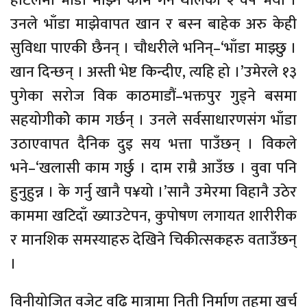
होटेलमा भाँडा माझ्ने काम गर्न थालेको २ वर्ष भयो ।
उनले भाँडा माझेवापत खान र बस्न बाहेक अरु केही
सुविधा पाएकी छैनन् । चौधरीले भनिन्–‘भाँडा माझ्छु ।
खान दिन्छन् । अस्ती भेष्ट किन्दीए, त्यहि हो ।’उमेरले १३
पुगेका सरोज विक काठमाडौं–भक्तपुर गुड्ने बसमा
सहयोगीकोे काम गर्छन् । उनले सर्वसाधारणसंग भाँडा
उठाएवापत दैनिक दुइ सय भत्ता पाउँछन् । विकले
भने–‘खलासी काम गर्छु । दाम राम्रै आउँछ । वुवा पनि
हुनुहुन्न । के गर्नु खानै प¥यो ।’सानै उमेरमा विहानै उठेर
काममा खटिदाँ ख्याउटेपन, कुपोषण लगायत शारीरीक
र मानशिक समस्याहरु देखिने चिकीत्सकहरु वताउँछन्
।
विनीयोजित वजेट वढि मात्रामा निती निर्माण तहमा खर्च