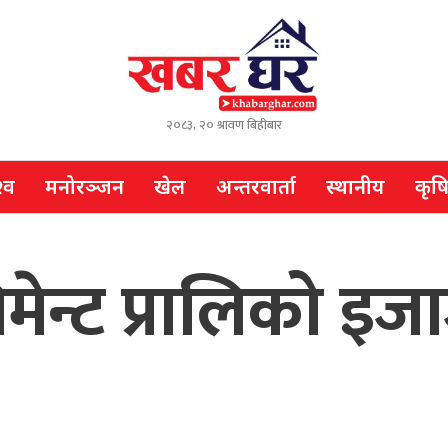
२०८३, २० श्रावण बिहीबार
्व
मनोरञ्जन
खेल
अन्तरवार्ता
स्थानीय
कृष
ेन्ट प्रालिको इजाज