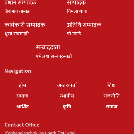
प्रधान सम्पादक
सम्पादक
हिरामान तामाङ
विमला थापा
कार्यकारी सम्पादक
अतिथि सम्पादक
धु्रव रायमाझी
पी पाण्डे
सम्वाददाता
पभेल शाहा-काठमाडौ
Navigation
होम
अन्तरवार्ता
शिक्षा
समाज
स्थानीय
राजनीति
आर्थिक
कृषि
समाज
Contact Office
Kabhepalanchok, bus park Dhulikhel