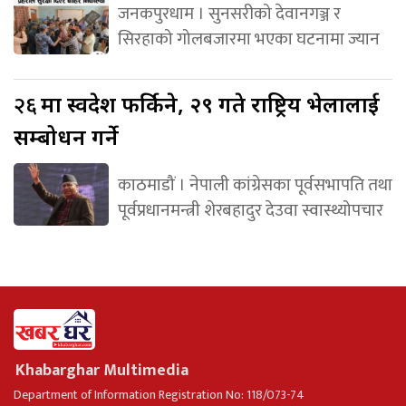
जनकपुरधाम । सुनसरीको देवानगञ्ज र
सिरहाको गोलबजारमा भएका घटनामा ज्यान
२६
मा स्वदेश फर्किने, २९ गते राष्ट्रिय भेलालाई
सम्बोधन गर्ने
काठमाडौं । नेपाली कांग्रेसका पूर्वसभापति तथा
पूर्वप्रधानमन्त्री शेरबहादुर देउवा स्वास्थ्योपचार
Khabarghar Multimedia
Department of Information Registration No: 118/073-74