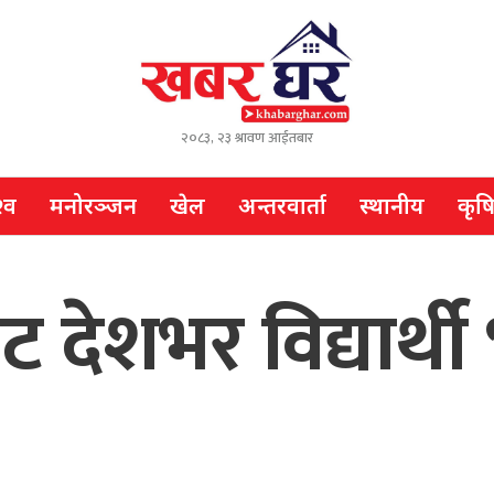
२०८३, २३ श्रावण आईतबार
्व
मनोरञ्जन
खेल
अन्तरवार्ता
स्थानीय
कृष
 देशभर विद्यार्थी