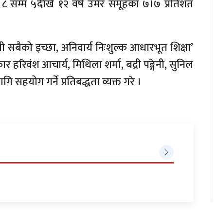
ि ८ सम्म ५देखि १२ वर्ष उमेर समूहका ७।७ प्रतिशत
 सबैको इच्छा, अनिवार्य निःशुल्क आधारभूत शिक्षा’
हरिवंश आचार्य, मिथिला शर्मा, बद्री पङ्गेनी, सुनिल
हयोग गर्ने प्रतिबद्धता व्यक्त गरे ।