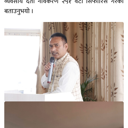
व्यवसाय दर्ता नविकरण २५१ वटा सिफारिस गरेको
बताउनुभयो ।