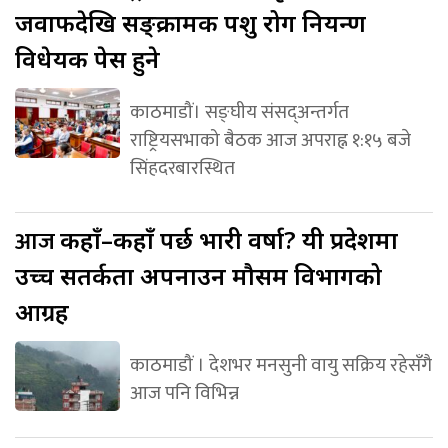
जवाफदेखि सङ्क्रामक पशु रोग नियन्त्रण
विधेयक पेस हुने
काठमाडौं। सङ्घीय संसद्अन्तर्गत
राष्ट्रियसभाको बैठक आज अपराह्न १:१५ बजे
सिंहदरबारस्थित
आज
कहाँ–कहाँ पर्छ भारी वर्षा? यी प्रदेशमा
उच्च सतर्कता अपनाउन मौसम विभागको
आग्रह
काठमाडौं । देशभर मनसुनी वायु सक्रिय रहेसँगै
आज पनि विभिन्न