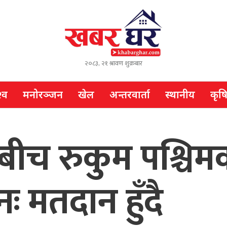
२०८३, २१ श्रावण शुक्रबार
्व
मनोरञ्जन
खेल
अन्तरवार्ता
स्थानीय
कृष
 बीच रुकुम पश्चि
नः मतदान हुँदै