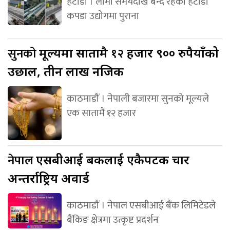
हेटौंडा । लामो समयदेखि बन्द रहेको हेटौंडा
कपडा उद्योगमा पुराना
सुनको
मूल्यमा सातामै १२ हजार ९०० रुपैयाँको
उछाल, तीन लाख नजिक
काठमाडौं । नेपाली बजारमा सुनको मूल्यले
एक सातामै १२ हजार
नेपाल
एसबीआई बैंकलाई एकैपटक चार
अन्तर्राष्ट्रिय अवार्ड
काठमाडौं । नेपाल एसबीआई बैंक लिमिटेडले
बैंकिङ क्षेत्रमा उत्कृष्ट प्रदर्शन