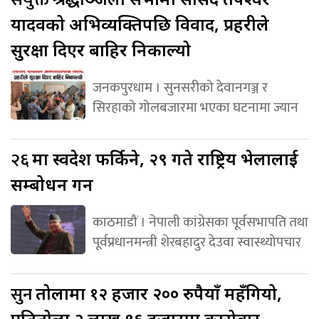
यादवको अभिव्यक्तिपछि विवाद, प्रहरीले
सुरक्षा दिएर बाहिर निकाल्यो
जनकपुरधाम । सुनसरीको देवानगञ्ज र
सिरहाको गोलबजारमा भएका घटनामा ज्यान
२६
मा स्वदेश फर्किने, २९ गते राष्ट्रिय भेलालाई
सम्बोधन गर्ने
काठमाडौं । नेपाली कांग्रेसका पूर्वसभापति तथा
पूर्वप्रधानमन्त्री शेरबहादुर देउवा स्वास्थ्योपचार
सुन
तोलामा १२ हजार २०० रुपैयाँ महँगियो,
प्रतितोला २ लाख ९६ हजारमा कारोबार