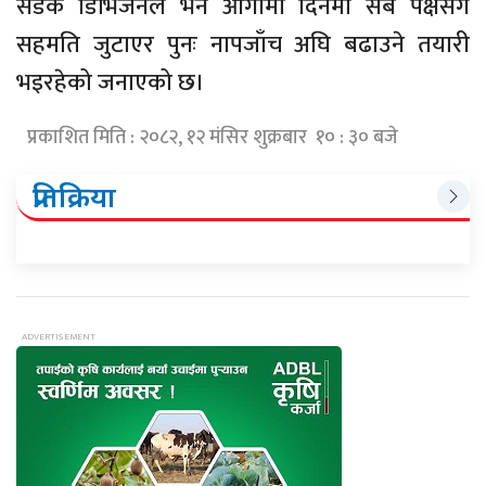
सडक डिभिजनले भने आगामी दिनमा सबै पक्षसँग
सहमति जुटाएर पुनः नापजाँच अघि बढाउने तयारी
भइरहेको जनाएको छ।
प्रकाशित मिति : २०८२, १२ मंसिर शुक्रबार १० : ३० बजे
प्रतिक्रिया