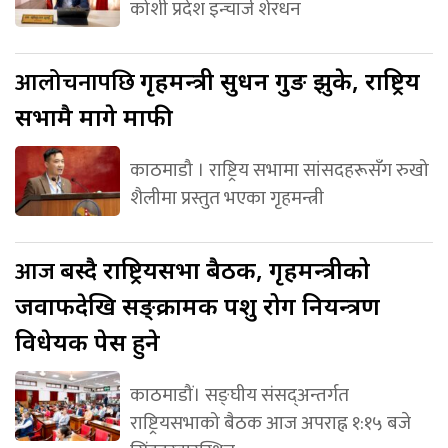
कोशी प्रदेश इन्चार्ज शेरधन
आलोचनापछि
गृहमन्त्री सुधन गुरुङ झुके, राष्ट्रिय
सभामै मागे माफी
काठमाडौ । राष्ट्रिय सभामा सांसदहरूसँग रुखो
शैलीमा प्रस्तुत भएका गृहमन्त्री
आज
बस्दै राष्ट्रियसभा बैठक, गृहमन्त्रीको
जवाफदेखि सङ्क्रामक पशु रोग नियन्त्रण
विधेयक पेस हुने
काठमाडौं। सङ्घीय संसद्अन्तर्गत
राष्ट्रियसभाको बैठक आज अपराह्न १:१५ बजे