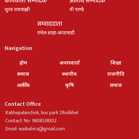
कार्यकारी सम्पादक
अतिथि सम्पादक
धु्रव रायमाझी
पी पाण्डे
सम्वाददाता
पभेल शाहा-काठमाडौ
Navigation
होम
अन्तरवार्ता
शिक्षा
समाज
स्थानीय
राजनीति
आर्थिक
कृषि
समाज
Contact Office
Kabhepalanchok, bus park Dhulikhel
Contact No: 9808538302
Email:
waibahira@gmail.com