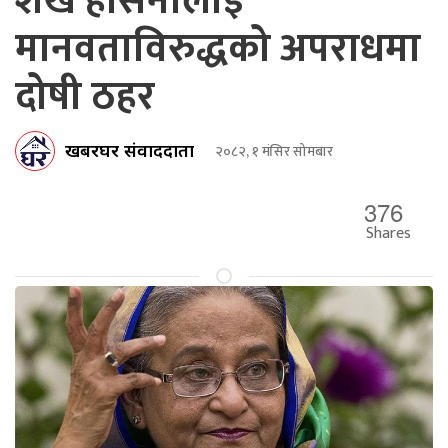
शेख हसिनालाई
मानवताविरुद्धको अपराधमा
दोषी ठहर
खबरघर संवाददाता
२०८२, १ मंसिर सोमबार
376
Shares