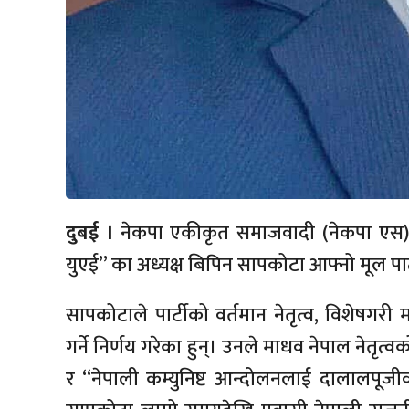
दुबई ।
नेकपा एकीकृत समाजवादी (नेकपा एस) नि
युएई” का अध्यक्ष बिपिन सापकोटा आफ्नो मूल पार्ट
सापकोटाले पार्टीको वर्तमान नेतृत्व, विशेषगरी म
गर्ने निर्णय गरेका हुन्। उनले माधव नेपाल नेतृत
र “नेपाली कम्युनिष्ट आन्दोलनलाई दालालपू