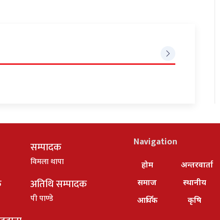
Navigation
सम्पादक
विमला थापा
होम
अन्तरवार्ता
क
अतिथि सम्पादक
समाज
स्थानीय
पी पाण्डे
आर्थिक
कृषि