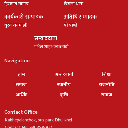
हिरामान तामाङ
विमला थापा
कार्यकारी सम्पादक
अतिथि सम्पादक
धु्रव रायमाझी
पी पाण्डे
सम्वाददाता
पभेल शाहा-काठमाडौ
Navigation
होम
अन्तरवार्ता
शिक्षा
समाज
स्थानीय
राजनीति
आर्थिक
कृषि
समाज
Contact Office
Kabhepalanchok, bus park Dhulikhel
Contact No: 9808538302