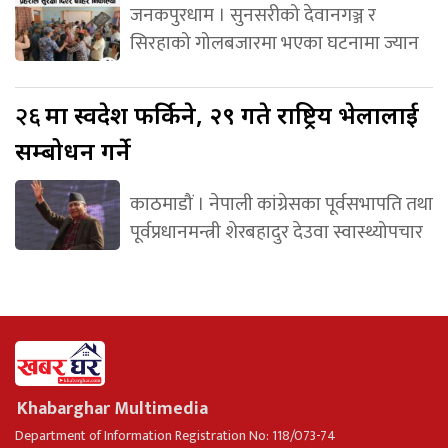
जनकपुरधाम । सुनसरीको देवानगञ्ज र
सिरहाको गोलबजारमा भएका घटनामा ज्यान
२६
मा स्वदेश फर्किने, २९ गते राष्ट्रिय भेलालाई
सम्बोधन गर्ने
काठमाडौं । नेपाली कांग्रेसका पूर्वसभापति तथा
पूर्वप्रधानमन्त्री शेरबहादुर देउवा स्वास्थ्योपचार
Khabarghar Multimedia
Department of Information Registration No: 118/073-74