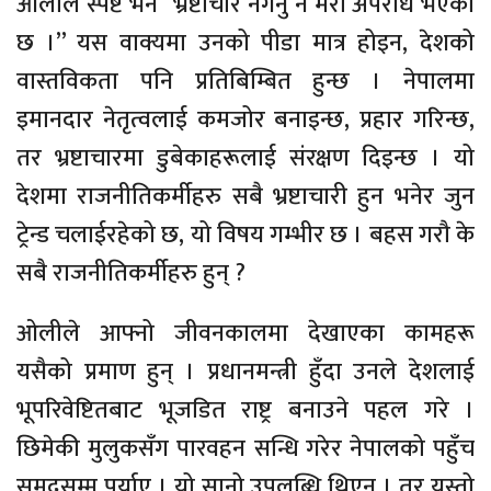
ओलीले स्पष्ट भने “भ्रष्टाचार नगर्नु नै मेरो अपराध भएको
छ ।” यस वाक्यमा उनको पीडा मात्र होइन, देशको
वास्तविकता पनि प्रतिबिम्बित हुन्छ । नेपालमा
इमानदार नेतृत्वलाई कमजोर बनाइन्छ, प्रहार गरिन्छ,
तर भ्रष्टाचारमा डुबेकाहरूलाई संरक्षण दिइन्छ । यो
देशमा राजनीतिकर्मीहरु सबै भ्रष्टाचारी हुन भनेर जुन
ट्रेन्ड चलाईरहेको छ, यो विषय गम्भीर छ । बहस गरौ के
सबै राजनीतिकर्मीहरु हुन् ?
ओलीले आफ्नो जीवनकालमा देखाएका कामहरू
यसैको प्रमाण हुन् । प्रधानमन्त्री हुँदा उनले देशलाई
भूपरिवेष्टितबाट भूजडित राष्ट्र बनाउने पहल गरे ।
छिमेकी मुलुकसँग पारवहन सन्धि गरेर नेपालको पहुँच
समुद्रसम्म पुर्याए । यो सानो उपलब्धि थिएन । तर यस्तो