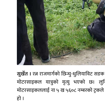
सुर्खेत ।
रत्न राजमार्गको छिन्चु-धुलियाविट सडक
मोटरसाइकल यात्रुको मृत्यु भएको छ। लुम
मोटरसाइकललाई ना ५ ख ५६०८ नम्बरको ट्रकले ठक्
हो ।