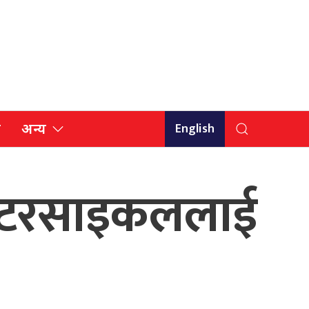
English
ि
अन्य
ले मोटरसाइकललाई