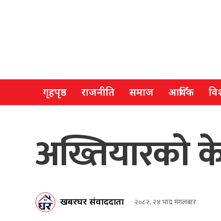
गृहपृष्ठ
राजनीति
समाज
आर्थिक
विश
अख्तियारको के
खबरघर संवाददाता
२०८२, २४ भाद्र मंगलबार