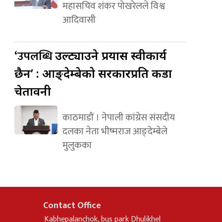
महासचिव शंकर पोखरेलले विश्व
आदिवासी
‘उपलब्धि
उल्ट्याउने प्रयास स्वीकार्य
छैन’ : आङ्देम्बेको सरकारप्रति कडा
चेतावनी
काठमाडौं । नेपाली कांग्रेस संसदीय
दलका नेता भीष्मराज आङ्देम्बेले
मुलुकका
Contact Office
Kabhepalanchok, bus park Dhulikhel