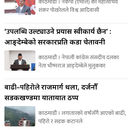
काठमाडौं । नेकपा (एमाले) का महासचिव
शंकर पोखरेलले विश्व आदिवासी
‘उपलब्धि
उल्ट्याउने प्रयास स्वीकार्य छैन’ :
आङ्देम्बेको सरकारप्रति कडा चेतावनी
काठमाडौं । नेपाली कांग्रेस संसदीय दलका
नेता भीष्मराज आङ्देम्बेले मुलुकका
बाढी–पहिरोले
राजमार्ग थला, दर्जनौँ
सडकखण्डमा यातायात ठप्प
काठमाडौं । लगातारको वर्षासँगै आएको बाढी,
पहिरो र सडक कटानले