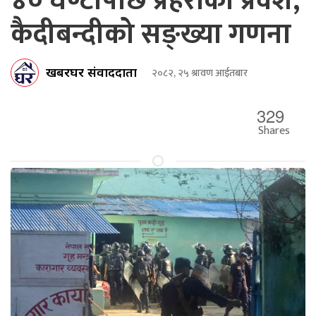
४० घण्टापछि प्रहरीको प्रवेश,
कैदीबन्दीको सङ्ख्या गणना
खबरघर संवाददाता
२०८२, २५ श्रावण आईतबार
329
Shares