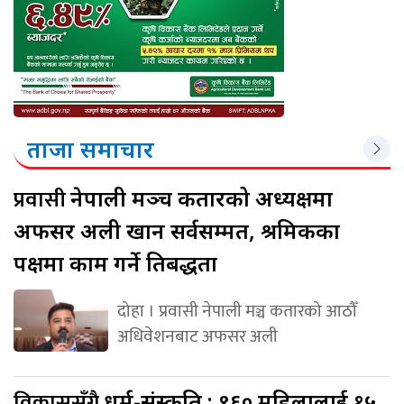
ताजा समाचार
प्रवासी
नेपाली मञ्च कतारको अध्यक्षमा
अफसर अली खान सर्वसम्मत, श्रमिकका
पक्षमा काम गर्ने प्रतिबद्धता
दोहा । प्रवासी नेपाली मञ्च कतारको आठौँ
अधिवेशनबाट अफसर अली
विकाससँगै
धर्म-संस्कृति : ९६० महिलालाई १५